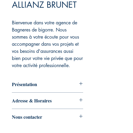
ALLIANZ BRUNET
Bienvenue dans votre agence de
Bagneres de bigorre. Nous
sommes à votre écoute pour vous
accompagner dans vos projets et
vos besoins d'assurances aussi
bien pour votre vie privée que pour
votre activité professionnelle.
Présentation
Bienvenue dans votre agence de
Adresse & Horaires
Bagnères de Bigorre. Nous sommes à
votre écoute pour vous accompagner
Horaires :
dans vos projets et vos besoins en
Nous contacter
Lundi - 08:30-12:00 / 13:30-17:00
matière de patrimoine et d'assurances
Mardi - 08:30-12:00 / 13:30-17:00
aussi bien pour votre vie privée que
Téléphone : 05 62 46 43 26
Mercredi - 08:30-12:00 / 13:30-
pour votre activité professionnelle.