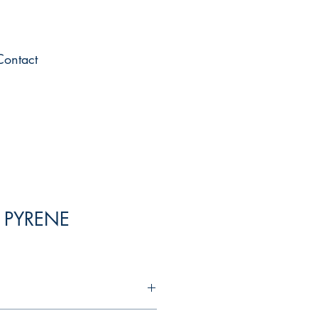
Contact
 PYRENE
sivement consacrée aux Pyrénées