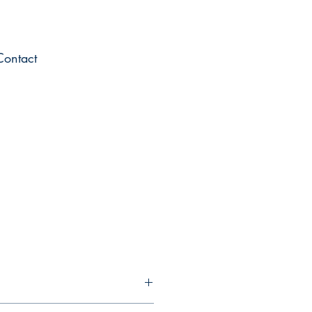
Contact
 passionnés par notre métier, nous