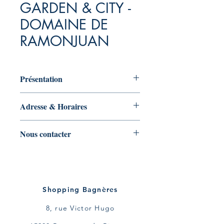
GARDEN & CITY -
DOMAINE DE
RAMONJUAN
Présentation
Au cœur des Pyrénées, entre nature et
Adresse & Horaires
patrimoine, la résidence Garden & City
- Domaine de Ramonjuan allie détente,
Horaires :
découvertes, vacances en famille,
Nous contacter
Lundi - 8:00 - 11:00 / 16:00 - 20:00
séjours touristiques ou sportifs, et
Mardi - 8:00 - 11:00 / 16:00 - 20:00
espaces modulables pour séminaires et
Téléphone : 05 62 91 75 75
Mercredi - 8:00 - 11:00 / 16:00 -
activités de groupe.
Mail : bagneres@garden-city.fr
20:00
Site Web
Jeudi - 8:00 - 11:00 / 16:00 - 20:00
Facebook
Vendredi - 8:00 - 11:00 / 16:00 -
Shopping Bagnères
Instagram
20:00
8, rue Victor Hugo
Samedi - 8:00 - 11:00 / 16:00 -
20:00