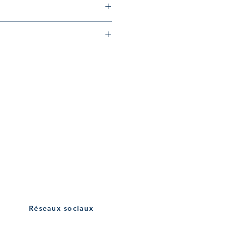
 / 15:00-19:00
1 27 28
:00 / 15:00-19:00
 / 15:00-19:00
:00 / 15:00-19:00
0
igorre
Réseaux sociaux