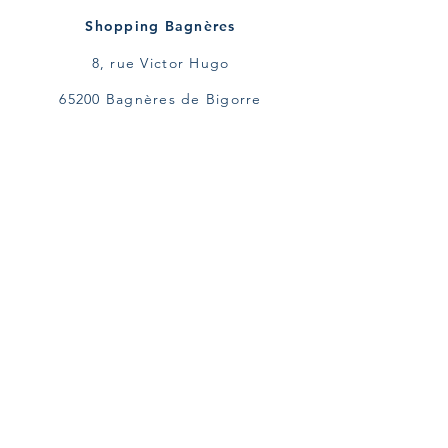
Horaires :
Lundi 09:30 - 18:00
Shopping Bagnères
Mardi 09:30 - 18:00
8, rue Victor Hugo
Mercredi 09:30 - 18:00
Jeudi 09:30 - 18:00
65200 Bagnères de Bigorre
Vendredi Fermé
Samedi Fermé
07 71 94 36 51
Dimanche Fermé
shopping.bagneres@gmail.com
Permanences du local
Mardi : 09h00-12h30 / 13h30-16h30
Jeudi : 09h00-12h30 / 13h30-16h30
Un samedi sur deux : 10h00-12h00
Réseaux sociaux